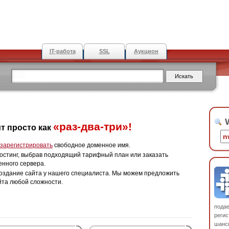
IT-работа
SSL
Аукцион
W
«раз-два-три»!
т просто как
зарегистрировать
свободное доменное имя.
остинг, выбрав подходящий тарифный план или заказать
енного сервера.
оздание сайта у нашего специалиста. Мы можем предложить
йта любой сложности.
пода
регис
шанс