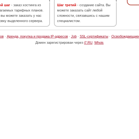
ой шаг
- заказ хостинга из
Шаг третий
- создание сайта. Вы
агаемых тарифных планов.
можете заказать сайт любой
 вы можете заказать у нас
сложности, связавшись с нашим
овку выделенного сервера.
специалистом.
ов
·
Аренда, покупка и продажа IP-адресов
·
Job
·
SSL-сертификаты
·
Освобождающие
Домен зарегистрирован через
i7.RU
.
Whois