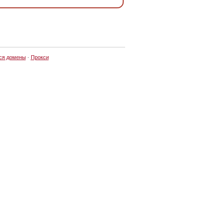
ся домены
·
Прокси