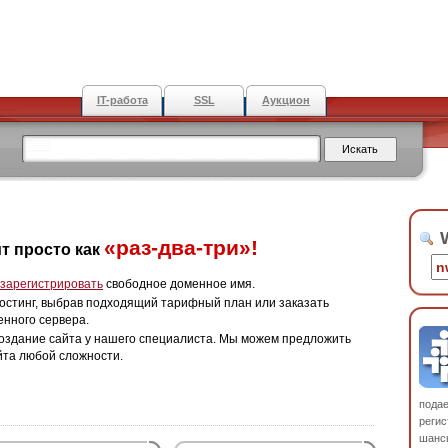
IT-работа
SSL
Аукцион
W
«раз-два-три»!
т просто как
зарегистрировать
свободное доменное имя.
остинг, выбрав подходящий тарифный план или заказать
енного сервера.
оздание сайта у нашего специалиста. Мы можем предложить
йта любой сложности.
пода
регис
шанс