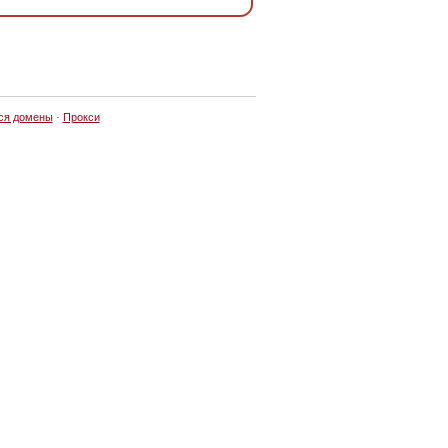
ся домены
·
Прокси