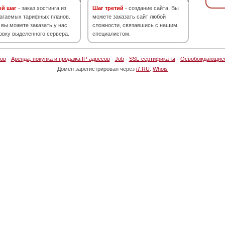
ой шаг
- заказ хостинга из
Шаг третий
- создание сайта. Вы
агаемых тарифных планов.
можете заказать сайт любой
 вы можете заказать у нас
сложности, связавшись с нашим
овку выделенного сервера.
специалистом.
ов
·
Аренда, покупка и продажа IP-адресов
·
Job
·
SSL-сертификаты
·
Освобождающие
Домен зарегистрирован через
i7.RU
.
Whois