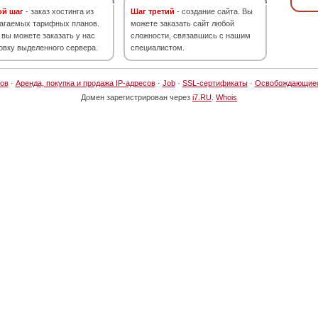
ой шаг
- заказ хостинга из
Шаг третий
- создание сайта. Вы
агаемых тарифных планов.
можете заказать сайт любой
 вы можете заказать у нас
сложности, связавшись с нашим
овку выделенного сервера.
специалистом.
ов
·
Аренда, покупка и продажа IP-адресов
·
Job
·
SSL-сертификаты
·
Освобождающие
Домен зарегистрирован через
i7.RU
.
Whois