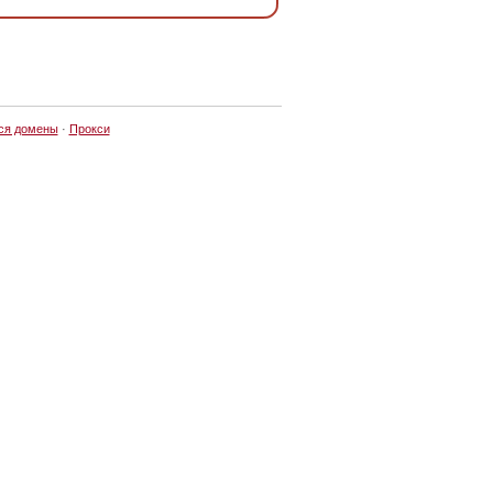
ся домены
·
Прокси