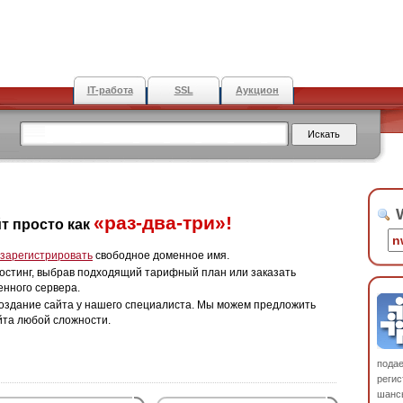
IT-работа
SSL
Аукцион
W
«раз-два-три»!
т просто как
зарегистрировать
свободное доменное имя.
остинг, выбрав подходящий тарифный план или заказать
енного сервера.
оздание сайта у нашего специалиста. Мы можем предложить
йта любой сложности.
пода
регис
шанс