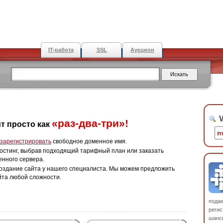
IT-работа
SSL
Аукцион
W
«раз-два-три»!
т просто как
зарегистрировать
свободное доменное имя.
остинг, выбрав подходящий тарифный план или заказать
енного сервера.
оздание сайта у нашего специалиста. Мы можем предложить
йта любой сложности.
пода
регис
шанс