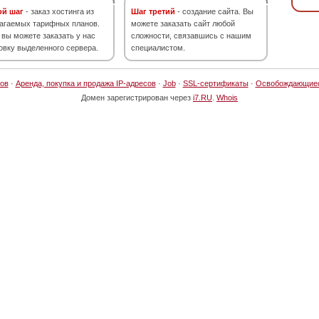
ой шаг
- заказ хостинга из
Шаг третий
- создание сайта. Вы
агаемых тарифных планов.
можете заказать сайт любой
 вы можете заказать у нас
сложности, связавшись с нашим
овку выделенного сервера.
специалистом.
ов
·
Аренда, покупка и продажа IP-адресов
·
Job
·
SSL-сертификаты
·
Освобождающие
Домен зарегистрирован через
i7.RU
.
Whois