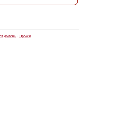
ся домены
·
Прокси