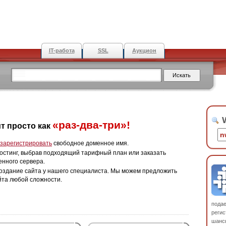
IT-работа
SSL
Аукцион
W
«раз-два-три»!
т просто как
зарегистрировать
свободное доменное имя.
остинг, выбрав подходящий тарифный план или заказать
енного сервера.
оздание сайта у нашего специалиста. Мы можем предложить
йта любой сложности.
пода
регис
шанс