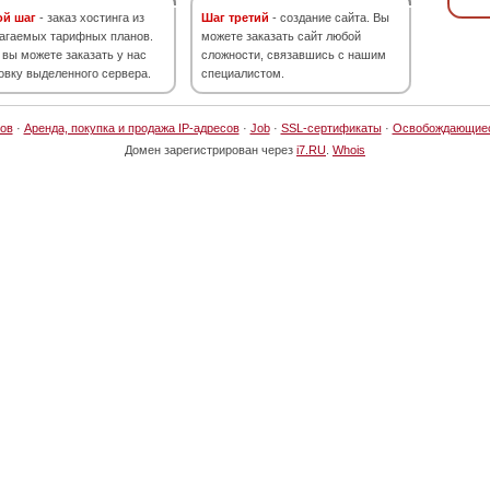
ой шаг
- заказ хостинга из
Шаг третий
- создание сайта. Вы
агаемых тарифных планов.
можете заказать сайт любой
 вы можете заказать у нас
сложности, связавшись с нашим
овку выделенного сервера.
специалистом.
ов
·
Аренда, покупка и продажа IP-адресов
·
Job
·
SSL-сертификаты
·
Освобождающие
Домен зарегистрирован через
i7.RU
.
Whois