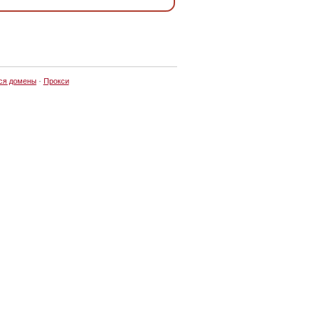
ся домены
·
Прокси