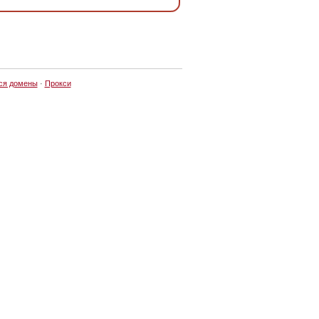
ся домены
·
Прокси