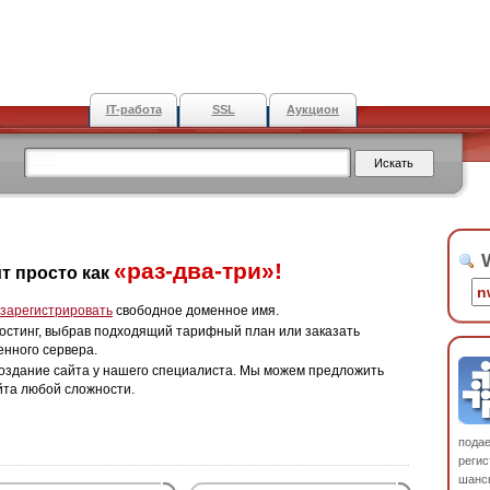
IT-работа
SSL
Аукцион
W
«раз-два-три»!
т просто как
зарегистрировать
свободное доменное имя.
остинг, выбрав подходящий тарифный план или заказать
енного сервера.
оздание сайта у нашего специалиста. Мы можем предложить
йта любой сложности.
пода
регис
шанс