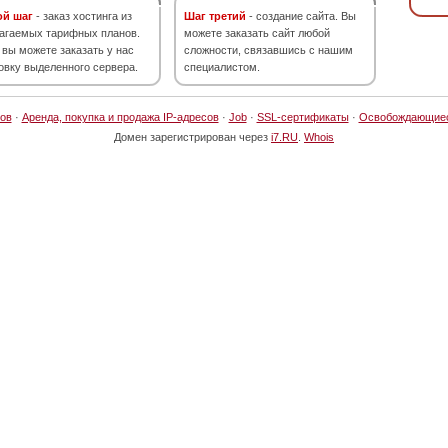
ой шаг
- заказ хостинга из
Шаг третий
- создание сайта. Вы
агаемых тарифных планов.
можете заказать сайт любой
 вы можете заказать у нас
сложности, связавшись с нашим
овку выделенного сервера.
специалистом.
ов
·
Аренда, покупка и продажа IP-адресов
·
Job
·
SSL-сертификаты
·
Освобождающие
Домен зарегистрирован через
i7.RU
.
Whois